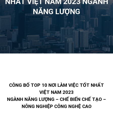
NHẤT VIỆT NAM 2023 NGÀNH
NĂNG LƯỢNG
CÔNG BỐ TOP 10 NƠI LÀM VIỆC TỐT NHẤT
VIỆT NAM 2023
NGÀNH NĂNG LƯỢNG – CHẾ BIẾN CHẾ TẠO –
NÔNG NGHIỆP CÔNG NGHỆ CAO