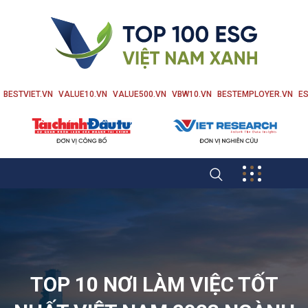
BESTVIET.VN
VALUE10.VN
VALUE500.VN
VBW10.VN
BESTEMPLOYER.VN
ES
TOP 10 NƠI LÀM VIỆC TỐT