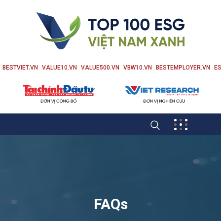
BESTVIET.VN
VALUE10.VN
VALUE500.VN
VBW10.VN
BESTEMPLOYER.VN
ES
FAQs