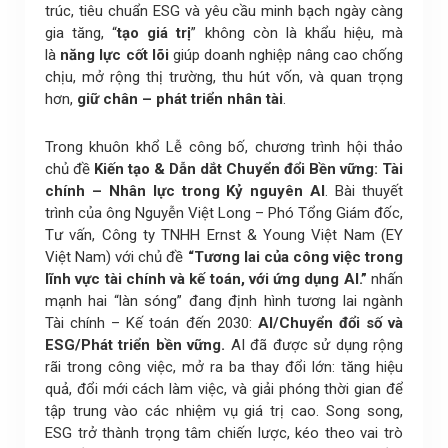
trúc, tiêu chuẩn ESG và yêu cầu minh bạch ngày càng
gia tăng, “
tạo giá trị
” không còn là khẩu hiệu, mà
là
năng lực cốt lõi
giúp doanh nghiệp nâng cao chống
chịu, mở rộng thị trường, thu hút vốn, và quan trọng
hơn,
giữ chân – phát triển nhân tài
.
Trong khuôn khổ Lễ công bố, chương trình hội thảo
chủ đề
Kiến tạo & Dẫn dắt Chuyển đổi Bền vững: Tài
chính – Nhân lực trong Kỷ nguyên AI
. Bài thuyết
trình của ông Nguyễn Việt Long – Phó Tổng Giám đốc,
Tư vấn, Công ty TNHH Ernst & Young Việt Nam (EY
Việt Nam) với chủ đề
“Tương lai của công việc trong
lĩnh vực tài chính và kế toán, với ứng dụng AI.”
nhấn
mạnh hai “làn sóng” đang định hình tương lai ngành
Tài chính – Kế toán đến 2030:
AI/Chuyển đổi số và
ESG/Phát triển bền vững.
AI đã được sử dụng rộng
rãi trong công việc, mở ra ba thay đổi lớn: tăng hiệu
quả, đổi mới cách làm việc, và giải phóng thời gian để
tập trung vào các nhiệm vụ giá trị cao. Song song,
ESG trở thành trọng tâm chiến lược, kéo theo vai trò