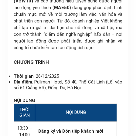
(VBW10)
và các thương hiệu tuyển dụng được người
lao động yêu thích (
MAE50
) đang góp phần định hình
chuẩn mực mới về môi trường làm việc, văn hóa và
phát triển con người. Từ đó, doanh nghiệp Việt không
chỉ tạo ra giá trị dài hạn cho cổ đông và xã hội, mà
còn trở thành “điểm đến nghề nghiệp” hấp dẫn – nơi
người lao động được phát triển, được ghi nhận và
cùng tổ chức kiến tạo tác động tích cực.
CHƯƠNG TRÌNH
Thời gian
: 26/12/2025
Địa điểm
: Pullman Hotel, Số 40, Phố Cát Linh (Lối vào
số 61 Giảng Võ), Đống Đa, Hà Nội
NỘI DUNG
THỜI
NỘI DUNG
GIAN
13:30 –
Đăng ký và Đón tiếp khách mời
14:00