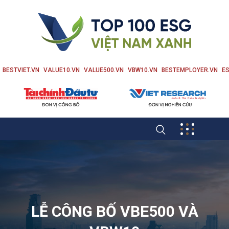
BESTVIET.VN
VALUE10.VN
VALUE500.VN
VBW10.VN
BESTEMPLOYER.VN
ES
LỄ CÔNG BỐ VBE500 VÀ