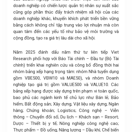
doanh nghiệp có chiến lược quản trị nhân sự xuất sắc
cũng góp phần thúc đẩy trách nhiệm xã hội của các
doanh nghiệp khác, khuyến khích phát triển bền vững
bằng cách không chỉ tập trung vào lợi nhuận mà còn
quan tâm đến các yếu tố như bảo vệ môi trường và
cộng đồng, tạo ra giá trị lâu dài cho xã hội.
Năm 2025 đánh dấu năm thứ tư liên tiếp Viet
Research phối hợp với Báo Tài chính – Đầu tư (Bộ Tài
chính) triển khai nghiên cứu và công bố đồng thời hai
nhóm bảng xếp hạng trọng tâm: nhóm Nhà tuyển dụng
gồm VBE500, VBW10 và MAE50), và nhóm Doanh
nghiệp tạo giá trị gồm VALUE500 và VALUE10. Các
bảng xếp hạng được xây dựng trên phạm vi toàn quốc,
bao phủ các ngành kinh tế chủ lực như Bán lẻ; Bảo
hiểm; Bất động sản; Xây dựng; Vật liệu xây dựng; Ngân
hàng; Chứng khoán; Logistics; Công nghệ – Viễn
thông – Chuyển đổi số; Du lịch – Khách sạn – Resort;
Dược – Thiết bị y tế; Nông nghiệp công nghệ cao;
Thực phẩm – Đồ uống; Năng lượng – Dầu khí; Chế biến