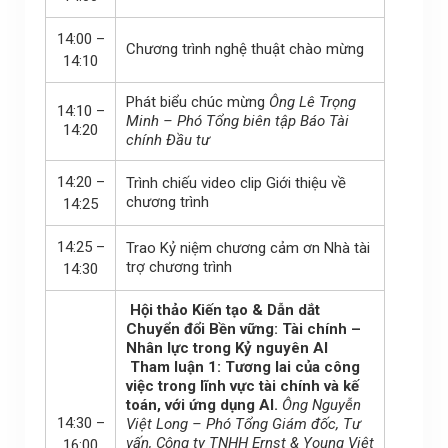
14:00 –
Chương trình nghệ thuật chào mừng
14:10
Phát biểu chúc mừng
Ông Lê Trọng
14:10 –
Minh – Phó Tổng biên tập Báo Tài
14:20
chính Đầu tư
14:20 –
Trình chiếu video clip Giới thiệu về
chương trình
14:25
14:25 –
Trao Kỷ niệm chương cảm ơn Nhà tài
trợ chương trình
14:30
Hội thảo Kiến tạo & Dẫn dắt
Chuyển đổi Bền vững: Tài chính –
Nhân lực trong Kỷ nguyên AI
Tham luận 1: Tương lai của công
việc trong lĩnh vực tài chính và kế
toán, với ứng dụng AI.
Ông Nguyễn
14:30 –
Việt Long – Phó Tổng Giám đốc, Tư
vấn, Công ty TNHH Ernst & Young Việt
16:00