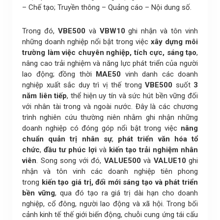
– Chế tạo; Truyền thông – Quảng cáo – Nội dung số.
Trong đó,
VBE500
và
VBW10
ghi nhận và tôn vinh
những doanh nghiệp nổi bật trong việc
xây dựng môi
trường làm việc chuyên nghiệp, tích cực, sáng tạo
,
nâng cao trải nghiệm và năng lực phát triển của người
lao động; đồng thời
MAE50
vinh danh các doanh
nghiệp xuất sắc duy trì vị thế trong
VBE500
suốt
3
năm liên tiếp
, thể hiện uy tín và sức hút bền vững đối
với nhân tài trong và ngoài nước. Đây là các chương
trình nghiên cứu thường niên nhằm ghi nhận những
doanh nghiệp có đóng góp nổi bật trong việc
nâng
chuẩn quản trị nhân sự
,
phát triển văn hóa tổ
chức
,
đầu tư phúc lợi
và
kiến tạo trải nghiệm nhân
viên
. Song song với đó,
VALUE500
và
VALUE10
ghi
nhận và tôn vinh các doanh nghiệp tiên phong
trong
kiến tạo giá trị, đổi mới sáng tạo và phát triển
bền vững
, qua đó tạo ra giá trị dài hạn cho doanh
nghiệp, cổ đông, người lao động và xã hội. Trong bối
cảnh kinh tế thế giới biến động, chuỗi cung ứng tái cấu