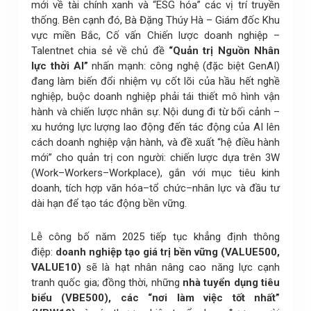
mới về tài chính xanh và “ESG hóa” các vị trí truyền
thống. Bên cạnh đó, Bà Đặng Thúy Hà – Giám đốc Khu
vực miền Bắc, Cố vấn Chiến lược doanh nghiệp –
Talentnet chia sẻ về chủ đề
“Quản trị Nguồn Nhân
lực thời AI”
nhấn mạnh: công nghệ (đặc biệt GenAI)
đang làm biến đổi nhiệm vụ cốt lõi của hầu hết nghề
nghiệp, buộc doanh nghiệp phải tái thiết mô hình vận
hành và chiến lược nhân sự. Nội dung đi từ bối cảnh –
xu hướng lực lượng lao động đến tác động của AI lên
cách doanh nghiệp vận hành, và đề xuất “hệ điều hành
mới” cho quản trị con người: chiến lược dựa trên 3W
(Work–Workers–Workplace), gắn với mục tiêu kinh
doanh, tích hợp văn hóa–tổ chức–nhân lực và đầu tư
dài hạn để tạo tác động bền vững.
Lễ công bố năm 2025 tiếp tục khẳng định thông
điệp:
doanh nghiệp tạo giá trị bền vững (VALUE500,
VALUE10)
sẽ là hạt nhân nâng cao năng lực cạnh
tranh quốc gia; đồng thời, những
nhà tuyển dụng tiêu
biểu (VBE500), các “nơi làm việc tốt nhất”