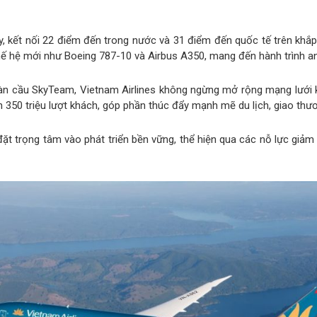
ay, kết nối 22 điểm đến trong nước và 31 điểm đến quốc tế trên khắ
ế hệ mới như Boeing 787-10 và Airbus A350, mang đến hành trình an
àn cầu SkyTeam, Vietnam Airlines không ngừng mở rộng mạng lưới k
ơn 350 triệu lượt khách, góp phần thúc đẩy mạnh mẽ du lịch, giao th
đặt trọng tâm vào phát triển bền vững, thể hiện qua các nỗ lực giảm 