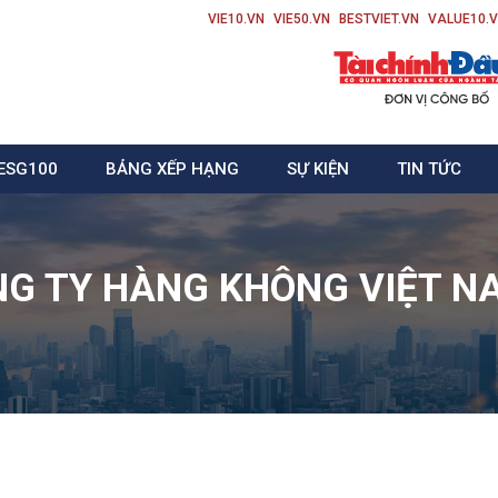
VIE10.VN
VIE50.VN
BESTVIET.VN
VALUE10.
ESG100
BẢNG XẾP HẠNG
SỰ KIỆN
TIN TỨC
G TY HÀNG KHÔNG VIỆT N