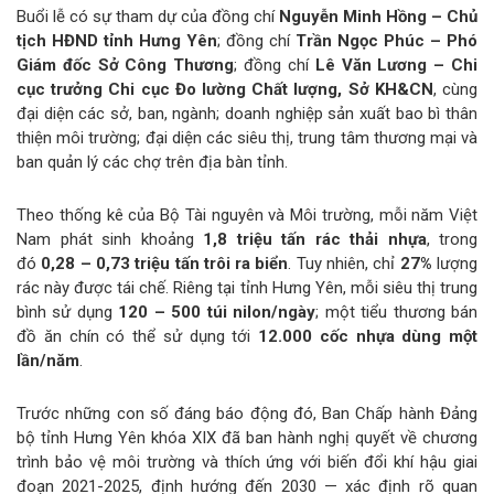
Buổi lễ có sự tham dự của đồng chí
Nguyễn Minh Hồng – Chủ
tịch HĐND tỉnh Hưng Yên
; đồng chí
Trần Ngọc Phúc – Phó
Giám đốc Sở Công Thương
; đồng chí
Lê Văn Lương – Chi
cục trưởng Chi cục Đo lường Chất lượng, Sở KH&CN
, cùng
đại diện các sở, ban, ngành; doanh nghiệp sản xuất bao bì thân
thiện môi trường; đại diện các siêu thị, trung tâm thương mại và
ban quản lý các chợ trên địa bàn tỉnh.
Theo thống kê của Bộ Tài nguyên và Môi trường, mỗi năm Việt
Nam phát sinh khoảng
1,8 triệu tấn rác thải nhựa
, trong
đó
0,28 – 0,73 triệu tấn trôi ra biển
. Tuy nhiên, chỉ
27%
lượng
rác này được tái chế. Riêng tại tỉnh Hưng Yên, mỗi siêu thị trung
bình sử dụng
120 – 500 túi nilon/ngày
; một tiểu thương bán
đồ ăn chín có thể sử dụng tới
12.000 cốc nhựa dùng một
lần/năm
.
Trước những con số đáng báo động đó, Ban Chấp hành Đảng
bộ tỉnh Hưng Yên khóa XIX đã ban hành nghị quyết về chương
trình bảo vệ môi trường và thích ứng với biến đổi khí hậu giai
đoạn 2021-2025, định hướng đến 2030 — xác định rõ quan