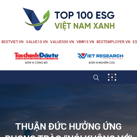
BESTVIET.VN
VALUE10.VN
VALUE500.VN
VBW10.VN
BESTEMPLOYER.VN
ES
THUẬN ĐỨC HƯỞNG ỨNG