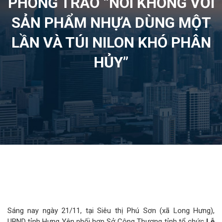
PHONG TRÀO “NÓI KHÔNG VỚI
SẢN PHẨM NHỰA DÙNG MỘT
LẦN VÀ TÚI NILON KHÓ PHÂN
HỦY”
Sáng nay ngày 21/11, tại Siêu thị Phú Sơn (xã Long Hưng),
UBND tỉnh Hưng Yên phối hợp Sở Công Thương tỉnh tổ chức
Lễ