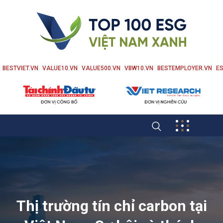
BESTVIET.VN
VALUE10.VN
VALUE500.VN
VBW10.VN
BESTEMPLOYER.VN
ES
Thị trường tín chỉ carbon tại