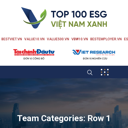
BESTVIET.VN
VALUE10.VN
VALUE500.VN
VBW10.VN
BESTEMPLOYER.VN
ES
Team Categories:
Row 1