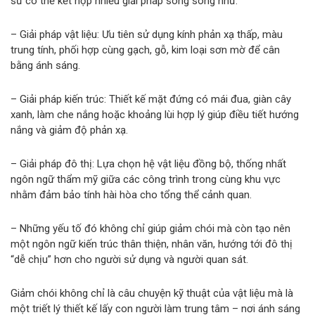
sư có thể kết hợp nhiều giải pháp song song như:
– Giải pháp vật liệu: Ưu tiên sử dụng kính phản xạ thấp, màu
trung tính, phối hợp cùng gạch, gỗ, kim loại sơn mờ để cân
bằng ánh sáng.
– Giải pháp kiến trúc: Thiết kế mặt đứng có mái đua, giàn cây
xanh, làm che nắng hoặc khoảng lùi hợp lý giúp điều tiết hướng
nắng và giảm độ phản xạ.
– Giải pháp đô thị: Lựa chọn hệ vật liệu đồng bộ, thống nhất
ngôn ngữ thẩm mỹ giữa các công trình trong cùng khu vực
nhằm đảm bảo tính hài hòa cho tổng thể cảnh quan.
– Những yếu tố đó không chỉ giúp giảm chói mà còn tạo nên
một ngôn ngữ kiến trúc thân thiện, nhân văn, hướng tới đô thị
“dễ chịu” hơn cho người sử dụng và người quan sát.
Giảm chói không chỉ là câu chuyện kỹ thuật của vật liệu mà là
một triết lý thiết kế lấy con người làm trung tâm – nơi ánh sáng