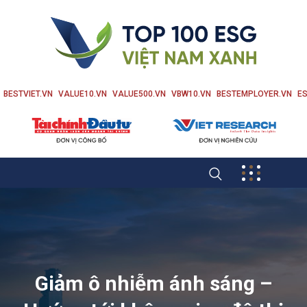
BESTVIET.VN
VALUE10.VN
VALUE500.VN
VBW10.VN
BESTEMPLOYER.VN
ES
Giảm ô nhiễm ánh sáng –