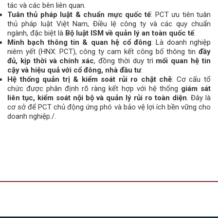
tác và các bên liên quan.
Tuân thủ pháp luật & chuẩn mực quốc tế
: PCT ưu tiên tuân
thủ pháp luật Việt Nam, Điều lệ công ty và các quy chuẩn
ngành, đặc biệt là
Bộ luật ISM về quản lý an toàn quốc tế
.
Minh bạch thông tin & quan hệ cổ đông
: Là doanh nghiệp
niêm yết (HNX: PCT), công ty cam kết công bố thông tin
đầy
đủ, kịp thời và chính xác
, đồng thời duy trì
mối quan hệ tin
cậy và hiệu quả với cổ đông, nhà đầu tư
.
Hệ thống quản trị & kiểm soát rủi ro chặt chẽ
: Cơ cấu tổ
chức được phân định rõ ràng kết hợp với hệ thống
giám sát
liên tục, kiểm soát nội bộ và quản lý rủi ro toàn diện
. Đây là
cơ sở để PCT chủ động ứng phó và bảo vệ lợi ích bền vững cho
doanh nghiệp./.