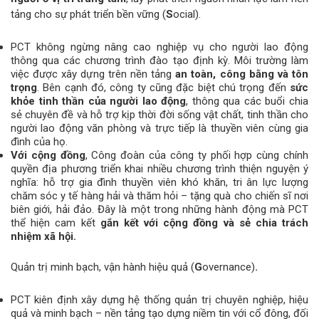
tảng cho sự phát triển bền vững (
S
ocial).
PCT không ngừng nâng cao nghiệp vụ cho người lao động
thông qua các chương trình đào tạo định kỳ. Môi trường làm
việc được xây dựng trên nền tảng
an toàn, công bằng và tôn
trọng
. Bên cạnh đó, công ty cũng đặc biệt chú trọng đến
sức
khỏe tinh thần của người lao động
, thông qua các buổi chia
sẻ chuyên đề và hỗ trợ kịp thời đời sống vật chất, tinh thần cho
người lao động văn phòng và trực tiếp là thuyền viên cùng gia
đình của họ.
Với cộng đồng
, Công đoàn của công ty phối hợp cùng chính
quyền địa phương triển khai nhiều chương trình thiện nguyện ý
nghĩa: hỗ trợ gia đình thuyền viên khó khăn, tri ân lực lượng
chăm sóc y tế hàng hải và thăm hỏi – tặng quà cho chiến sĩ nơi
biên giới, hải đảo. Đây là một trong những hành động mà PCT
thể hiện cam kết
gắn kết với cộng đồng và sẻ chia trách
nhiệm xã hội.
Quản trị minh bạch, vận hành hiệu quả
(
G
overnance)
.
PCT kiên định xây dựng hệ thống quản trị chuyên nghiệp, hiệu
quả và minh bạch – nền tảng tạo dựng niềm tin với cổ đông, đối