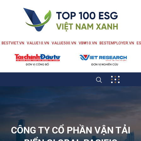
BESTVIET.VN
VALUE10.VN
VALUE500.VN
VBW10.VN
BESTEMPLOYER.VN
ES
CÔNG TY CỔ PHẦN VẬN TẢI