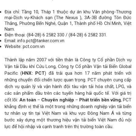
Địa chỉ: Tầng 10, Tháp 1 thuộc dự án khu Văn phòng-Thương
mại-Dịch vụ-Khách sạn (The Nexus ), 3A-3B đường Tôn Đức
Thắng, Phường Bến Nghé, Quận 1, Thành phố Hồ Chí Minh, Việt
Nam.
Điện thoại: (84-28) 6 2582 330 / (84-28) 6 2582 331.
Email: info.pct@tanker.com.vn
Website: pct.com.vn
Thành lập năm 2007 với tiền thân là Công ty Cổ phần Dịch vụ
Vận tải Dầu khí Cửu Long, Công ty Cổ phần Vận tải Biển Global
Pacific (
HNX: PCT
) đã trải qua hơn 17 năm phát triển với
những chuyển đổi chiến lược quan trọng. PCT chuyên cung cấp
dịch vụ quản lý và vận hành đội tàu vận tải hóa chất, LPG, và
các sản phẩm dầu trên các tuyến hàng hải quốc tế. Với giá trị
cốt lõi:
An toàn
–
Chuyên nghiệp
–
Phát triển bền vững
, PCT
khẳng định vị thế là một trong những doanh nghiệp vận tải biển
tư nhân uy tín tại Việt Nam và khu vực Đông Nam Á và từng
bước xây dựng một thương hiệu vận tải biển Việt Nam đủ nội
lực để hội nhập và cạnh tranh trên thị trường toàn cầu.