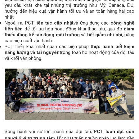
yêu cầu khắt khe tại những thị trường như Mỹ, Canada, E.U,
hướng đến hiệu quả vận hành tối ưu và an toàn hàng hải cao
nhất.
Ngoài ra, PCT
liên tục cập nhật
và ứng dụng các
công nghệ
tiên tiến
để tối ưu hóa hoạt động khai thác tàu, qua đó
giảm
thiểu đáng kể tác động môi trường
và
tiết giảm chi phí
, nâng
cao hiệu suất vận hành.
PCT triển khai nhất quán các biện pháp
thực hành tiết kiệm
năng lượng và tài nguyên
trong toàn bộ hoạt động của đội tàu
và khối văn phòng.
Song hành với sự lớn mạnh của đội tàu,
PCT luôn đặt con
người ở vị trí trung tâm
, lấy phát triển nguồn nhân lực làm nền