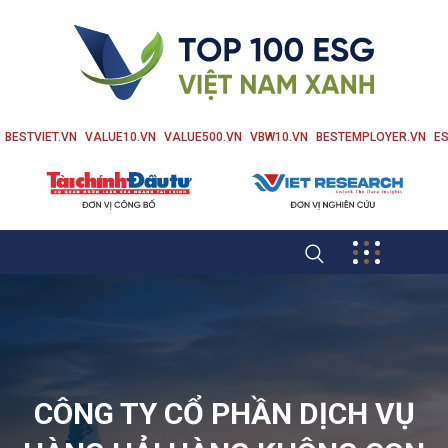
BESTVIET.VN
VALUE10.VN
VALUE500.VN
VBW10.VN
BESTEMPLOYER.VN
ES
CÔNG TY CỔ PHẦN DỊCH VỤ