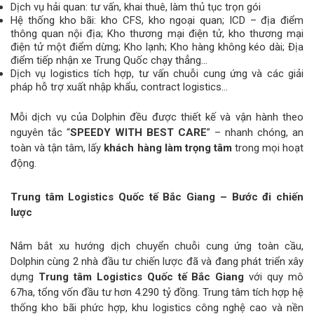
Dịch vụ hải quan: tư vấn, khai thuê, làm thủ tục trọn gói
Hệ thống kho bãi: kho CFS, kho ngoại quan; ICD – địa điểm
thông quan nội địa; Kho thương mại điện tử, kho thương mại
điện tử một điểm dừng; Kho lạnh; Kho hàng không kéo dài; Địa
điểm tiếp nhận xe Trung Quốc chạy thẳng…
Dịch vụ logistics tích hợp, tư vấn chuỗi cung ứng và các giải
pháp hỗ trợ xuất nhập khẩu, contract logistics…
Mỗi dịch vụ của Dolphin đều được thiết kế và vận hành theo
nguyên tắc “
SPEEDY WITH BEST CARE
” – nhanh chóng, an
toàn và tận tâm, lấy
khách hàng làm trọng tâm
trong mọi hoạt
động.
Trung tâm Logistics Quốc tế Bắc Giang – Bước đi chiến
lược
Nắm bắt xu hướng dịch chuyển chuỗi cung ứng toàn cầu,
Dolphin cùng 2 nhà đầu tư chiến lược đã và đang phát triển xây
dựng
Trung tâm Logistics Quốc tế Bắc Giang
với quy mô
67ha, tổng vốn đầu tư hơn 4.290 tỷ đồng. Trung tâm tích hợp hệ
thống kho bãi phức hợp, khu logistics công nghệ cao và nền