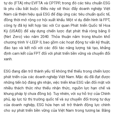
tự do (FTA) như EVFTA và CPTPP, trong đó các tiêu chuẩn ESG
là yêu cầu bắt buộc. Điều này sẽ thúc đẩy doanh nghiệp Việt
Nam cải thiện hiệu quả ESG để đáp ứng các tiêu chuẩn quốc tế,
đồng thời mở rộng cơ hội xuất khẩu. Một ví dụ điển hình là FPT,
công ty đã ký kết hợp tác với Cơ quan Phát triển Quốc tế Hoa
Kỳ (USAID) để xây dựng chiến lược đạt phát thải ròng bằng 0
(Net Zero) vào năm 2040. Thỏa thuận nằm trong khuôn khổ
chương trình V-LEEP II, bao gồm các hoạt động tư vấn kỹ thuật,
đào tạo và kết nối với các đối tác năng lượng tái tạo, khẳng
định cam kết của FPT đối với phát triển bền vững và chuyển đổi
xanh.
ESG đang dần trở thành yếu tố không thể thiếu trong chiến lược
phát triển của các doanh nghiệp Việt Nam. Mặc dù đã đạt được
những tiến bộ đáng ghi nhận, việc triển khai ESG vẫn đối mặt với
nhiều thách thức như thiếu nhận thức, nguồn lực hạn chế và
khung pháp lý chưa đồng bộ. Tuy nhiên, với sự hỗ trợ của Chính
phủ, áp lực từ thị trường quốc tế và sự chuyển đổi trong tư duy
của doanh nghiệp, ESG hứa hẹn sẽ trở thành động lực chính
cho sự phát triển bền vững của Việt Nam trong tương lai. Bằng