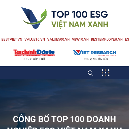
BESTVIET.VN
VALUE10.VN
VALUE500.VN
VBW10.VN
BESTEMPLOYER.VN
ES
CÔNG BỐ TOP 100 DOANH