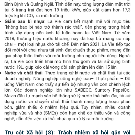
Bình Định và Quảng Ngãi. Tính đến nay, tổng lượng điện mặt trời
tại 5 trang trại đạt hơn 19 triệu kWh, giúp cắt giảm hơn 17,3
triệu kg khí CO₂ ra môi trường.
Giảm bao bì nhựa
: La Vie cam kết mạnh mẽ với mục tiêu
“không bao bì nào trở thành rác thải”, tiên phong trong hành
trình xây dựng nền kinh tế tuần hoàn tại Việt Nam. Từ năm
2018, thương hiệu nước khoáng này đã loại bỏ màng co nắp
chai – một loại nhựa khó tái chế. Đến năm 2021, La Vie tiếp tục
đổi mới với chai nhựa tái sinh đạt chuẩn thực phẩm, mang đến
giải pháp thân thiện với môi trường cho người tiêu dùng. Ngoài
ra, La Vie còn triển khai mô hình thu gom và tái sử dụng bình
nước 19L, giúp kéo dài vòng đời sản phẩm lên đến 15 lần.
Nước và chất thải
: Thực trạng xử lý nước và chất thải tại các
doanh nghiệp Nông nghiệp công nghệ cao– Thực phẩm – Đồ
uống Việt Nam cho thấy sự tiến bộ nhưng vẫn còn chênh lệch
lớn. Các doanh nghiệp lớn như SABECO, Suntory PepsiCo,
Mavin đầu tư mạnh vào hệ thống xử lý nước thải hiện đại, tái sử
dụng nước và chuyển chất thải thành năng lượng hoặc phân
bón, giảm thiểu ô nhiễm hiệu quả. Tuy nhiên, nhiều doanh
nghiệp vừa và nhỏ (SMEs) còn hạn chế do thiếu vốn và công
nghệ, dẫn đến việc xả thải chưa qua xử lý ra môi trường.
Trụ cột Xã hội (S): Trách nhiệm xã hội gắn với