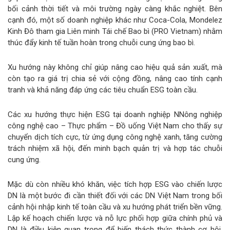
bối cảnh thời tiết và môi trường ngày càng khắc nghiệt. Bên
cạnh đó, một số doanh nghiệp khác như Coca-Cola, Mondelez
Kinh Đô
tham gia Liên minh Tái chế Bao bì (PRO Vietnam) nhằm
thúc đẩy kinh tế tuần hoàn trong chuỗi cung ứng bao bì.
Xu hướng này không chỉ giúp nâng cao hiệu quả sản xuất, mà
còn tạo ra giá trị chia sẻ với cộng đồng, nâng cao tính cạnh
tranh và khả năng đáp ứng các tiêu chuẩn ESG toàn cầu.
Các xu hướng thực hiện ESG tại doanh nghiệp NNông nghiệp
công nghệ cao – Thực phẩm – Đồ uống Việt Nam cho thấy sự
chuyển dịch tích cực, từ ứng dụng công nghệ xanh, tăng cường
trách nhiệm xã hội, đến minh bạch quản trị và hợp tác chuỗi
cung ứng.
Mặc dù còn nhiều khó khăn, việc tích hợp ESG vào chiến lược
DN là một bước đi cần thiết đối với các DN Việt Nam trong bối
cảnh hội nhập kinh tế toàn cầu và xu hướng phát triển bền vững.
Lập kế hoạch chiến lược và nỗ lực phối hợp giữa chính phủ và
DN là điều kiện quan trọng để biến thách thức thành cơ hội,