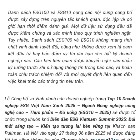
Danh sách ESG100 và ESG10 cùng các nội dung công bố
được xây dựng trên nguyên tắc khách quan, độc lập và có
giới hạn thời điểm đánh giá. Mọi dữ liệu sử dụng đều đã
được kiểm chứng và xác minh theo quy trình nghiêm ngặt.
Tuy nhiên, Danh sách ESG100 và ESG10 không mang tính
chất vinh danh tuyệt đối, cũng như không được xem là cam
kết đầu tư hay bảo đảm uy tín dài hạn cho bất kỳ doanh
nghiệp nào. Các bên liên quan được khuyến nghị cân nhắc
kỹ lưỡng trước khi sử dụng thông tin trong báo cáo, và hoàn
toàn chịu trách nhiệm đối với mọi quyết định liên quan đến
việc khai thác các thông tin nêu trên.
Lễ Công bố và Vinh danh các doanh nghiệp trong
Top 10 Doanh
nghiệp ESG Việt Nam Xanh 2025 – Ngành
Nông nghiệp công
nghệ cao –
Thực phẩm – Đồ uống (ESG10 – 2025)
sẽ được tổ
chức trong khuôn khổ
Diễn đàn
ESG Vietnam Summit
2025: Đổi
mới sáng tạo – Kiến tạo tương lai bền vững
tại Khách sạn
Pullman, Hà Nội vào ngày 27 tháng 06 năm 2025 và được đăng
tải tại cổng thông tin của Chương trình
www.esg10.vn
và trên