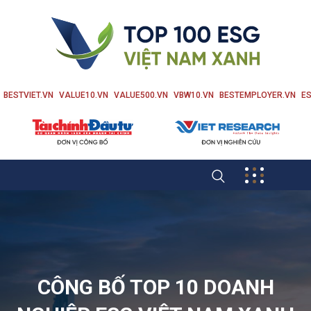
BESTVIET.VN
VALUE10.VN
VALUE500.VN
VBW10.VN
BESTEMPLOYER.VN
ES
CÔNG BỐ TOP 10 DOANH