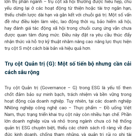
lớn thị phần ngành – trụ cột xã hội thường được hiểu hẹp, chủ
yếu dừng lại ở các hoạt động từ thiện hoặc tài trợ ngắn hạn,
thiếu chiến lược dài hạn và gắn kết với chuỗi giá trị. Một số vấn
đề như điều kiện làm việc, lao động thời vụ, bảo hiểm xã hội,
hay đánh giá tác động xã hội trong chuỗi cung ứng vẫn chưa
được quan tâm đúng mức. Điều này đặt ra yêu cầu thúc đẩy
nhận thức và hỗ trợ kỹ thuật nhằm nâng cao năng lực thực hiện
trụ cột S một cách bài bản và hiệu quả hơn.
Trụ cột Quản trị (G): Một số tiến bộ nhưng cần cải
cách sâu rộng
Trụ cột Quản trị (Governance – G) trong ESG là yếu tố then
chốt đảm bảo sự minh bạch, trách nhiệm và bền vững trong
hoạt động của doanh nghiệp. Tuy nhiên, tại các doanh nghiệp
NNông nghiệp công nghệ cao – Thực phẩm – Đồ uống Việt
Nam, thực trạng triển khai trụ cột này còn nhiều hạn chế. Phần
lớn doanh nghiệp vừa và nhỏ trong ngành chưa có hệ thống
quản trị ESG chuyên biệt, thiếu các chính sách rõ ràng về đạo
đức kinh doanh, chống tham nhũng, và quản trị rủi ro phi tài