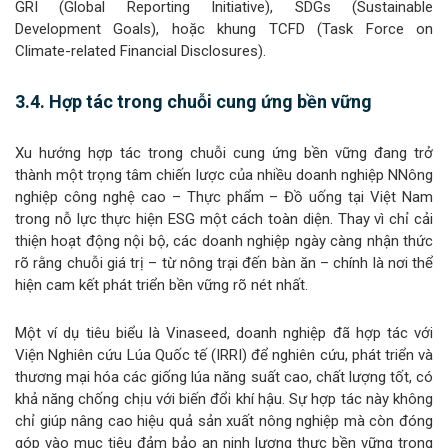
GRI (Global Reporting Initiative), SDGs (Sustainable
Development Goals), hoặc khung TCFD (Task Force on
Climate-related Financial Disclosures).
3.4. Hợp tác trong chuỗi cung ứng bền vững
Xu hướng hợp tác trong chuỗi cung ứng bền vững đang trở
thành một trọng tâm chiến lược của nhiều doanh nghiệp NNông
nghiệp công nghệ cao – Thực phẩm – Đồ uống tại Việt Nam
trong nỗ lực thực hiện ESG một cách toàn diện. Thay vì chỉ cải
thiện hoạt động nội bộ, các doanh nghiệp ngày càng nhận thức
rõ rằng chuỗi giá trị – từ nông trại đến bàn ăn – chính là nơi thể
hiện cam kết phát triển bền vững rõ nét nhất.
Một ví dụ tiêu biểu là Vinaseed, doanh nghiệp đã hợp tác với
Viện Nghiên cứu Lúa Quốc tế (IRRI) để nghiên cứu, phát triển và
thương mại hóa các giống lúa năng suất cao, chất lượng tốt, có
khả năng chống chịu với biến đổi khí hậu. Sự hợp tác này không
chỉ giúp nâng cao hiệu quả sản xuất nông nghiệp mà còn đóng
góp vào mục tiêu đảm bảo an ninh lương thực bền vững trong