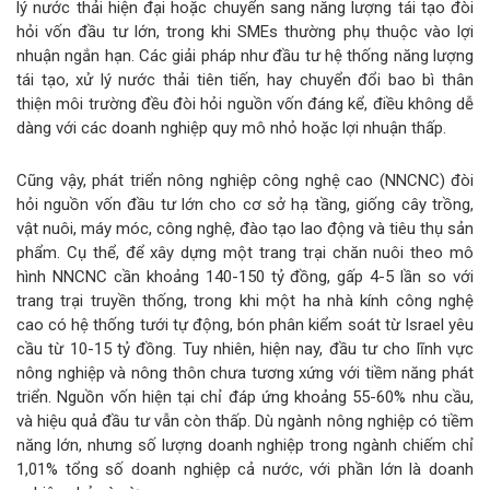
lý nước thải hiện đại hoặc chuyển sang năng lượng tái tạo đòi
hỏi vốn đầu tư lớn, trong khi SMEs thường phụ thuộc vào lợi
nhuận ngắn hạn. Các giải pháp như đầu tư hệ thống năng lượng
tái tạo, xử lý nước thải tiên tiến, hay chuyển đổi bao bì thân
thiện môi trường đều đòi hỏi nguồn vốn đáng kể, điều không dễ
dàng với các doanh nghiệp quy mô nhỏ hoặc lợi nhuận thấp.
Cũng vậy, phát triển nông nghiệp công nghệ cao (NNCNC) đòi
hỏi nguồn vốn đầu tư lớn cho cơ sở hạ tầng, giống cây trồng,
vật nuôi, máy móc, công nghệ, đào tạo lao động và tiêu thụ sản
phẩm. Cụ thể, để xây dựng một trang trại chăn nuôi theo mô
hình NNCNC cần khoảng 140-150 tỷ đồng, gấp 4-5 lần so với
trang trại truyền thống, trong khi một ha nhà kính công nghệ
cao có hệ thống tưới tự động, bón phân kiểm soát từ Israel yêu
cầu từ 10-15 tỷ đồng. Tuy nhiên, hiện nay, đầu tư cho lĩnh vực
nông nghiệp và nông thôn chưa tương xứng với tiềm năng phát
triển. Nguồn vốn hiện tại chỉ đáp ứng khoảng 55-60% nhu cầu,
và hiệu quả đầu tư vẫn còn thấp. Dù ngành nông nghiệp có tiềm
năng lớn, nhưng số lượng doanh nghiệp trong ngành chiếm chỉ
1,01% tổng số doanh nghiệp cả nước, với phần lớn là doanh