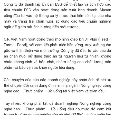
Công ty đã thành lập Ủy ban ESG để thiết lập và tích hợp các
tiêu chuẩn ESG vào hoạt động sản xuất kinh doanh. Masan
cũng đầu tư vào hệ thống xử lý nước thải tiên tiến tại các nhà
máy và trang trại chăn nuôi, áp dụng các tiêu chuẩn nghiêm
ngặt để giám sát ảnh hưởng đến môi trường.
C.P. Việt Nam hoạt động theo mô hình khép kín 3F Plus (Feed –
Farm – Food), với cam kết phát triển bền vững, truy xuất nguồn
gốc và thân thiện với môi trường. Công ty đã đầu tư vào các dự
án chăn nuôi sử dụng thức ăn từ nguyên liệu tự nhiên, không
chứa kháng sinh và hóa chất, nhằm nâng cao chất lượng sản
phẩm và bảo vệ sức khỏe người tiêu dùng.
Câu chuyện của của các doanh nghiệp này phản ánh rõ nét xu
thế chuyển đổi xanh đang định hình lại ngành Nông nghiệp công
nghệ cao – Thực phẩm – Đồ uống tại Việt Nam và toàn cầu.
Tuy nhiên, không phải tất cả doanh nghiệp Nông nghiệp công
nghệ cao – Thực phẩm – Đồ uống đều có mức độ cam kết
tương tự. Các doanh nghiệp vừa và nhỏ (SMEs), chiếm phần lớn