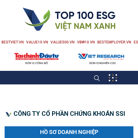
BESTVIET.VN
VALUE10.VN
VALUE500.VN
VBW10.VN
BESTEMPLOYER.VN
ES
CÔNG TY CỔ PHẦN CHỨNG KHOÁN SSI
HỒ SƠ DOANH NGHIỆP