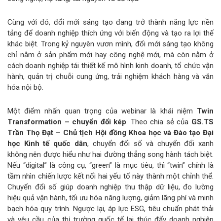
Cùng với đó, đổi mới sáng tạo đang trở thành năng lực nền
tảng để doanh nghiệp thích ứng với biến động và tạo ra lợi thế
khác biệt. Trong kỷ nguyên vươn mình, đổi mới sáng tạo không
chỉ nằm ở sản phẩm mới hay công nghệ mới, mà còn nằm ở
cách doanh nghiệp tái thiết kế mô hình kinh doanh, tổ chức vận
hành, quản trị chuỗi cung ứng, trải nghiệm khách hàng và văn
hóa nội bộ.
Một điểm nhấn quan trọng của webinar là khái niệm
Twin
Transformation – chuyển đổi kép
. Theo chia sẻ của
GS.TS
Trần Thọ Đạt – Chủ tịch Hội đồng Khoa học và Đào tạo Đại
học Kinh tế quốc dân
, chuyển đổi số và chuyển đổi xanh
không nên được hiểu như hai đường thẳng song hành tách biệt.
Nếu “digital” là công cụ, “green” là mục tiêu, thì “twin” chính là
tầm nhìn chiến lược kết nối hai yếu tố này thành một chỉnh thể.
Chuyển đổi số giúp doanh nghiệp thu thập dữ liệu, đo lường
hiệu quả vận hành, tối ưu hóa năng lượng, giảm lãng phí và minh
bạch hóa quy trình. Ngược lại, áp lực ESG, tiêu chuẩn phát thải
và yêu cầu của thị trường quốc tế lại thúc đẩy doanh nghiệp