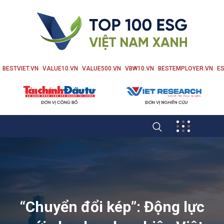
BESTVIET.VN
VALUE10.VN
VALUE500.VN
VBW10.VN
BESTEMPLOYER.VN
ES
“Chuyển đổi kép”: Động lực