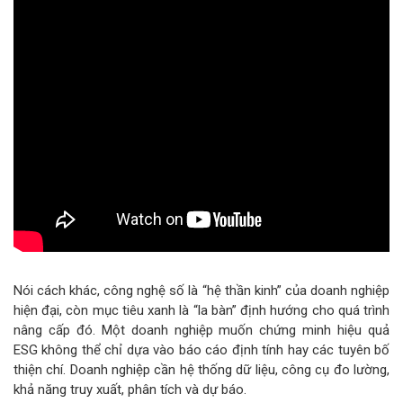
Nói cách khác, công nghệ số là “hệ thần kinh” của doanh nghiệp
hiện đại, còn mục tiêu xanh là “la bàn” định hướng cho quá trình
nâng cấp đó. Một doanh nghiệp muốn chứng minh hiệu quả
ESG không thể chỉ dựa vào báo cáo định tính hay các tuyên bố
thiện chí. Doanh nghiệp cần hệ thống dữ liệu, công cụ đo lường,
khả năng truy xuất, phân tích và dự báo.