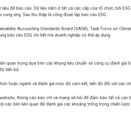
 dữ liệu để báo cáo. Dữ liệu nằm ở tất cả các cấp của tổ chức, bởi ES
uỗi cung ứng. Sau thu thập là công đoạn lập báo cáo ESG.
tainability Accounting Standards Board (SASB), Task Force on Climat
ung báo cáo ESG chi tiết mà doanh nghiệp có thể áp dụng.
ên quan trọng dựa trên các khung tiêu chuẩn và công cụ đánh giá bê
độ tiến bộ.
hức hoặc ngành và đánh giá mức độ cam kết, tiến độ đối với các ch
ebsite, thông cáo báo chí và mạng xã hội để đảm bảo tất cả các b
i các bên liên quan để đánh giá các khoảng trống trong chiến lược 