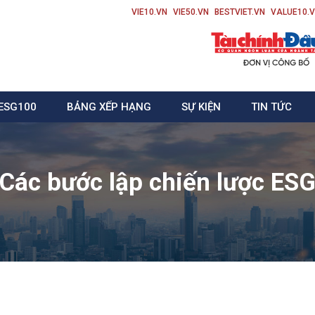
VIE10.VN
VIE50.VN
BESTVIET.VN
VALUE10.
ESG100
BẢNG XẾP HẠNG
SỰ KIỆN
TIN TỨC
Các bước lập chiến lược ES