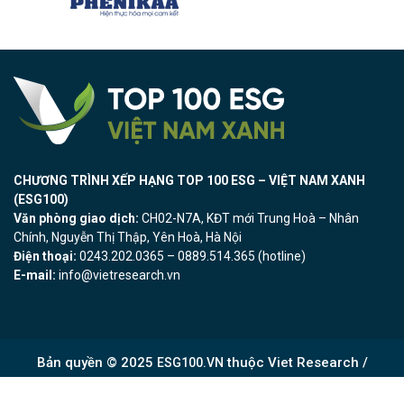
CHƯƠNG TRÌNH XẾP HẠNG TOP 100 ESG – VIỆT NAM XANH
(ESG100)
Văn phòng giao dịch:
CH02-N7A, KĐT mới Trung Hoà – Nhân
Chính, Nguyễn Thị Thập, Yên Hoà, Hà Nội
Điện thoại:
0243.202.0365 – 0889.514.365 (hotline)
E-mail:
info@vietresearch.vn
Bản quyền © 2025
thuộc Viet Research /
ESG100.VN
Ghi “nguồn Viet Research” khi phát hành thông tin từ