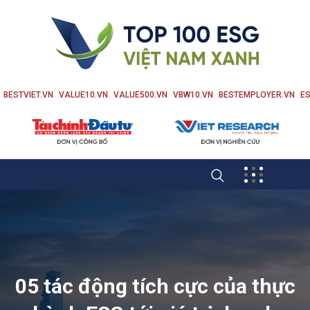
BESTVIET.VN
VALUE10.VN
VALUE500.VN
VBW10.VN
BESTEMPLOYER.VN
ES
05 tác động tích cực của thực