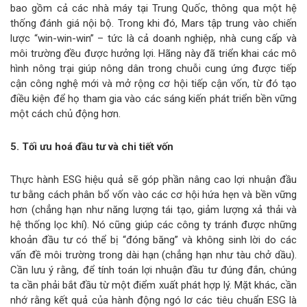
bao gồm cả các nhà máy tại Trung Quốc, thông qua một hệ
thống đánh giá nội bộ. Trong khi đó, Mars tập trung vào chiến
lược “win-win-win” – tức là cả doanh nghiệp, nhà cung cấp và
môi trường đều được hưởng lợi. Hãng này đã triển khai các mô
hình nông trại giúp nông dân trong chuỗi cung ứng được tiếp
cận công nghệ mới và mở rộng cơ hội tiếp cận vốn, từ đó tạo
điều kiện để họ tham gia vào các sáng kiến phát triển bền vững
một cách chủ động hơn.
5. Tối ưu hoá đầu tư và chi tiết vốn
Thực hành ESG hiệu quả sẽ góp phần nâng cao lợi nhuận đầu
tư bằng cách phân bổ vốn vào các cơ hội hứa hẹn và bền vững
hơn (chẳng hạn như năng lượng tái tạo, giảm lượng xả thải và
hệ thống lọc khí). Nó cũng giúp các công ty tránh được những
khoản đầu tư có thể bị “đóng băng” và không sinh lời do các
vấn đề môi trường trong dài hạn (chẳng hạn như tàu chở dầu).
Cần lưu ý rằng, để tính toán lợi nhuận đầu tư đúng đắn, chúng
ta cần phải bắt đầu từ một điểm xuất phát hợp lý. Mặt khác, cần
nhớ rằng kết quả của hành động ngó lơ các tiêu chuẩn ESG là