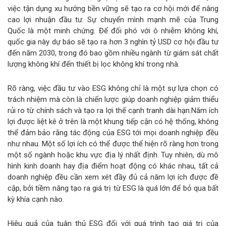
việc tận dụng xu hướng bền vững sẽ tạo ra cơ hội mới để nâng
cao lợi nhuận đầu tư. Sự chuyển mình mạnh mẽ của Trung
Quốc là một minh chứng. Để đối phó với ô nhiễm không khí,
quốc gia này dự báo sẽ tạo ra hơn 3 nghìn tỷ USD cơ hội đầu tư
đến năm 2030, trong đó bao gồm nhiều ngành từ giám sát chất
lượng không khí đến thiết bị lọc không khí trong nhà.
Rõ ràng, việc đầu tư vào ESG không chỉ là một sự lựa chọn có
trách nhiệm mà còn là chiến lược giúp doanh nghiệp giảm thiểu
rủi ro từ chính sách và tạo ra lợi thế cạnh tranh dài hạn.Năm ích
lợi được liệt kê ở trên là một khung tiếp cận có hệ thống, không
thể đảm bảo rằng tác động của ESG tới mọi doanh nghiệp đều
như nhau. Một số lợi ích có thể được thể hiện rõ ràng hơn trong
một số ngành hoặc khu vực địa lý nhất định. Tuy nhiên, dù mô
hình kinh doanh hay địa điểm hoạt động có khác nhau, tất cả
doanh nghiệp đều cần xem xét đầy đủ cả năm lợi ích được đề
cập, bởi tiềm năng tạo ra giá trị từ ESG là quá lớn để bỏ qua bất
kỳ khía cạnh nào.
Hiệu quả của tuân thủ ESG đối với quá trình tạo giá trị của